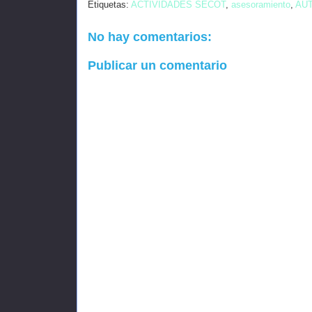
Etiquetas:
ACTIVIDADES SECOT
,
asesoramiento
,
AU
No hay comentarios:
Publicar un comentario