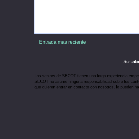
Entrada más reciente
Suscribi
Los seniors de SECOT tienen una larga experiencia empresar
SECOT no asume ninguna responsabilidad sobre los conten
que quieren entrar en contacto con nosotros, lo pueden h