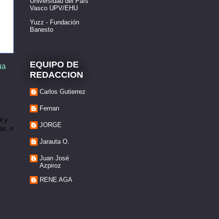
Universidad del País
Vasco UPV/EHU
Yuzz - Fundación
Banesto
EQUIPO DE
ua
REDACCION
Carlos Gutierrez
Fernan
l y
JORGE
as, o
Jarauta O.
Juan José
Azpiroz
RENE AGA