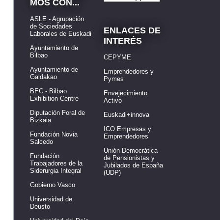
MOS CON...
ASLE - Agrupación
de Sociedades
ENLACES DE
Laborales de Euskadi
INTERÉS
Ayuntamiento de
Bilbao
CEPYME
Ayuntamiento de
Emprendedores y
Galdakao
Pymes
BEC - Bilbao
Envejecimiento
Exhibition Centre
Activo
Diputación Foral de
Euskadi+innova
Bizkaia
ICO Empresas y
Fundación Novia
Emprendedores
Salcedo
Unión Democrática
Fundación
de Pensionistas y
Trabajadores de la
Jubilados de España
Siderurgia Integral
(UDP)
Gobierno Vasco
Universidad de
Deusto