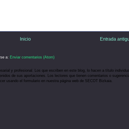
Inicio
Entrada antig
rse a:
Enviar comentarios (Atom)
ial y profesional. Los que escriben en este blog, lo hacen a título individua
idos de sus aportaciones. Los lectores que tienen comentarios o sugerenci
acer usando el formulario en nuestra página web de SECOT Bizkaia.