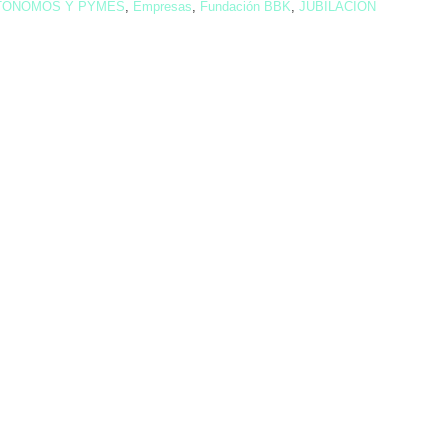
TONOMOS Y PYMES
,
Empresas
,
Fundación BBK
,
JUBILACION