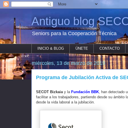
Antiguo blog SECO
Seniors para la Cooperación Técnica
INICIO & BLOG
ÚNETE
CONTACTO
miércoles, 13 de marzo de 2019
Programa de Jubilación Activa de SE
SECOT Bizkaia
y la
Fundación BBK
, han detectado u
facilitar a los trabajadores, partiendo desde su ámbito 
desde la vida laboral a la jubilación.