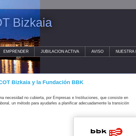
T Bizkaia
EMPRENDER
JUBILACION ACTIVA
AVISO
NUESTRA 
COT Bizkaia y la Fundación BBK
na necesidad no cubierta, por Empresas e Instituciones, que consiste en
laboral, un método para ayudarles a planificar adecuadamente la transición