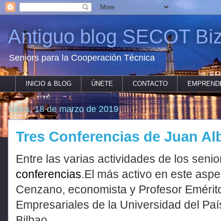
Antiguo blog SECOT Biz
Seniors para la Cooperación Técnica
INICIO & BLOG
ÚNETE
CONTACTO
EMPREND
lunes, 18 de marzo de 2019
Tres Conferencias de Juan Al
Entre las varias actividades de los seni
conferencias
.El más activo en este asp
Cenzano, economista y Profesor Emérito
Empresariales de la Universidad del Pa
Bilbao.