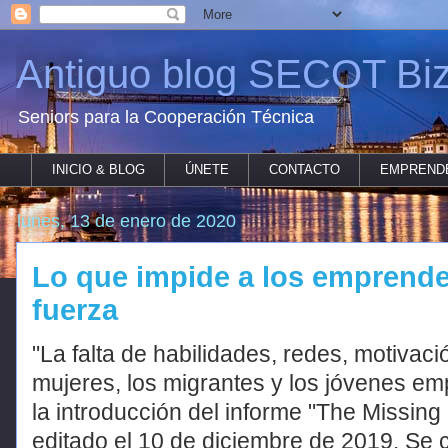
Antiguo blog SECOT Biz
Seniors para la Cooperación Técnica
INICIO & BLOG
ÚNETE
CONTACTO
EMPREND
lunes, 13 de enero de 2020
Lo que impide a los emprende
fuerza
"La falta de habilidades, redes, motivac
mujeres, los migrantes y los jóvenes em
la introducción del informe "The Missin
editado el 10 de diciembre de 2019. Se c