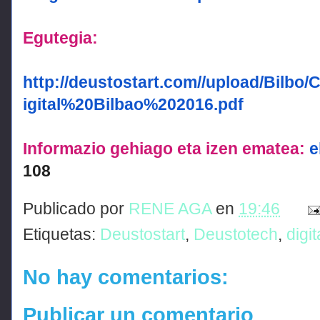
Egutegia:
http://deustostart.com//upload/Bil
igital%20Bilbao%202016.pdf
Informazio gehiago eta izen ematea:
e
108
Publicado por
RENE AGA
en
19:46
Etiquetas:
Deustostart
,
Deustotech
,
digit
No hay comentarios:
Publicar un comentario