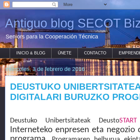
Antiguo blog SECOT Biz
Seniors para la Cooperación Técnica
INICIO & BLOG
ÚNETE
CONTACTO
EMPREND
miércoles, 3 de febrero de 2016
DEUSTUKO UNIBERTSITATEA
DIGITALARI BURUZKO PRO
Deustuko Unibertsitateak Deusto
START
Interneteko enpresen eta negozio d
programa.
Programaren helburua ekintza