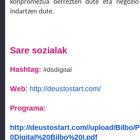
konpromezua berrezten dute eta negozio 
indartzen dute.
Sare sozialak
Hashtag:
#dsdigital
Web:
http://deustostart.com/
Programa:
http://deustostart.com//upload/Bil
0Digital%20Bilbo%20I.pdf