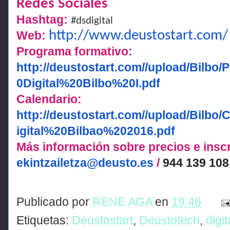
Redes Sociales
Hashtag:
#dsdigital
http://www.deustostart.com/
Web:
Programa formativo:
http://deustostart.com//upload/Bil
0Digital%20Bilbo%20I.pdf
Calendario:
http://deustostart.com//upload/Bil
igital%20Bilbao%202016.pdf
Más información sobre precios e insc
ekintzailetza@deusto.es
/
944 139 108
Publicado por
RENE AGA
en
19:46
Etiquetas:
Deustostart
,
Deustotech
,
digit