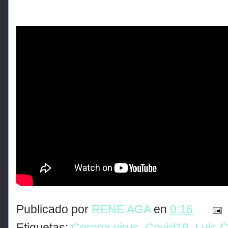
Publicado por
RENE AGA
en
0:16
Etiquetas:
Corona virus
,
Covid19
,
Luis 