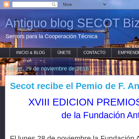
Antiguo blog SECOT Biz
Seniors para la Cooperación Técnica
INICIO & BLOG
ÚNETE
CONTACTO
EMPREND
martes, 29 de noviembre de 2016
Secot recibe el Pemio de F. 
XVIII EDICION PREMIO
de la Fundación A
El lunes 28 de noviembre la Fundación