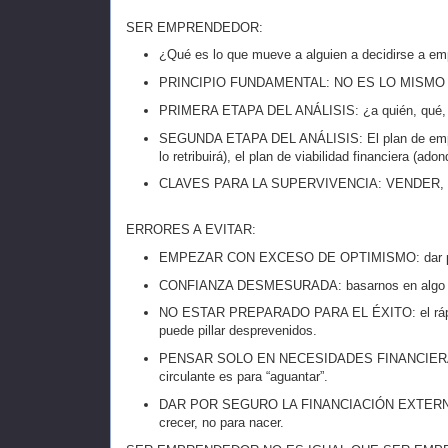
SER EMPRENDEDOR:
¿Qué es lo que mueve a alguien a decidirse a em
PRINCIPIO FUNDAMENTAL: NO ES LO MISMO
PRIMERA ETAPA DEL ANÁLISIS: ¿a quién, qué, d
SEGUNDA ETAPA DEL ANÁLISIS: El plan de empres
lo retribuirá), el plan de viabilidad financiera (ado
CLAVES PARA LA SUPERVIVENCIA: VENDER,
ERRORES A EVITAR:
EMPEZAR CON EXCESO DE OPTIMISMO: dar por sup
CONFIANZA DESMESURADA: basarnos en algo “q
NO ESTAR PREPARADO PARA EL ÉXITO: el rápido 
puede pillar desprevenidos.
PENSAR SOLO EN NECESIDADES FINANCIERAS DE IN
circulante es para “aguantar”.
DAR POR SEGURO LA FINANCIACIÓN EXTERNA: Las
crecer, no para nacer.