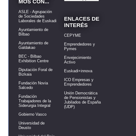
MOS CON...
ASLE - Agrupación
de Sociedades
ENLACES DE
Laborales de Euskadi
INTERÉS
Ayuntamiento de
Bilbao
CEPYME
Ayuntamiento de
Emprendedores y
Galdakao
Pymes
BEC - Bilbao
Envejecimiento
Exhibition Centre
Activo
Diputación Foral de
Euskadi+innova
Bizkaia
ICO Empresas y
Fundación Novia
Emprendedores
Salcedo
Unión Democrática
Fundación
de Pensionistas y
Trabajadores de la
Jubilados de España
Siderurgia Integral
(UDP)
Gobierno Vasco
Universidad de
Deusto