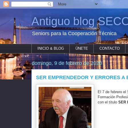
Antiguo blog SECO
Seniors para la Cooperación Técnica
INICIO & BLOG
ÚNETE
CONTACTO
domingo, 9 de febrero de 2020
SER EMPRENDEDOR Y ERRORES A 
El 7 de febrero e
Formación Profesio
con el título
SER 