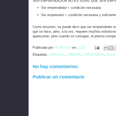
SER EMPRENDEDOR NO ES IGUAL QUE SER EMP
Ser emprendedor = condición necesaria.
Ser empresario = condición necesaria y suficiente
Como resumen, se puede decir que ser emprendedor es u
que se hace, pero, a la vez, requiere muchos esfuerzos,
aparecerán, pero cuando se consigue, el premio compens
Publicado por
RENE AGA
en
13:33
Etiquetas:
ANÁLISIS
,
COBRAR
,
EMPRENDER
,
financ
No hay comentarios:
Publicar un comentario