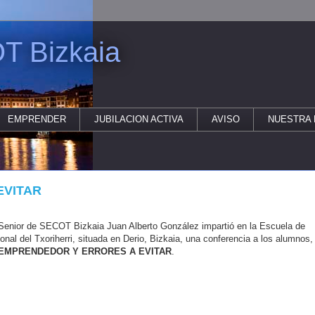
T Bizkaia
EMPRENDER
JUBILACION ACTIVA
AVISO
NUESTRA 
EVITAR
l Senior de SECOT Bizkaia Juan Alberto González impartió en la Escuela de
nal del Txoriherri, situada en Derio, Bizkaia, una conferencia a los alumnos,
EMPRENDEDOR Y ERRORES A EVITAR
.