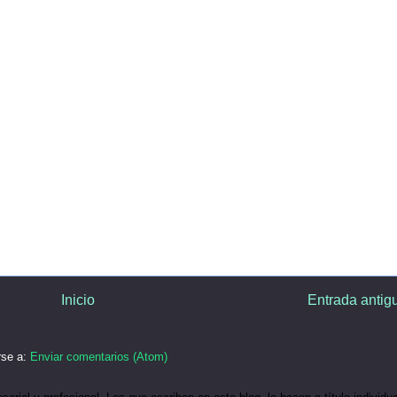
Inicio
Entrada antig
rse a:
Enviar comentarios (Atom)