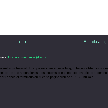
Inicio
Entrada antig
rse a:
Enviar comentarios (Atom)
ial y profesional. Los que escriben en este blog, lo hacen a título individua
idos de sus aportaciones. Los lectores que tienen comentarios o sugerenci
acer usando el formulario en nuestra página web de SECOT Bizkaia.