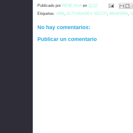
Publicado por
RENE AGA
en
22:57
Etiquetas:
1994
,
ACTIVIDADES SECOT
,
MEMORIA
,
S
No hay comentarios:
Publicar un comentario