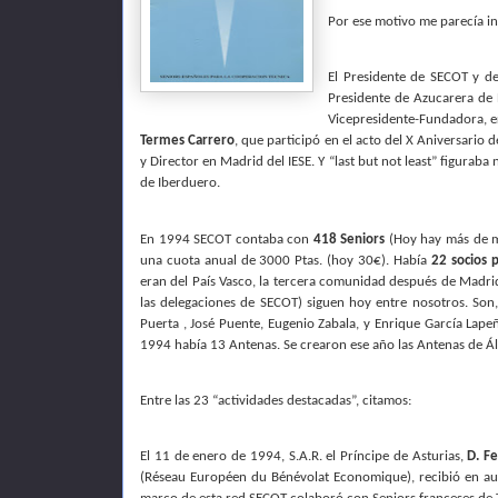
Por ese motivo me parecía i
El Presidente de SECOT y de
Presidente de Azucarera de 
Vicepresidente-Fundadora, e
Termes Carrero
, que participó en el acto del X Aniversario
y Director en Madrid del IESE. Y “last but not least” figurab
de Iberduero.
En 1994 SECOT contaba con
418 Seniors
(Hoy hay más de m
una cuota anual de 3000 Ptas. (hoy 30€). Había
22 socios 
eran del País Vasco, la tercera comunidad después de Madri
las delegaciones de SECOT) siguen hoy entre nosotros. Son
Puerta , José Puente, Eugenio Zabala, y Enrique García Lap
1994 había 13 Antenas. Se crearon ese año las Antenas de Ál
Entre las 23 “actividades destacadas”, citamos:
El 11 de enero de 1994, S.A.R. el Príncipe de Asturias,
D. F
(Réseau Européen du Bénévolat Economique), recibió en au