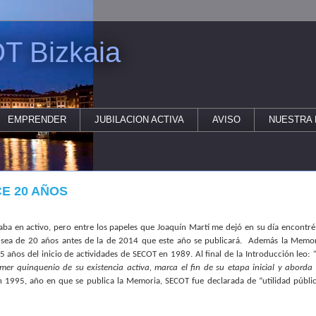
T Bizkaia
EMPRENDER
JUBILACION ACTIVA
AVISO
NUESTRA 
E 20 AÑOS
aba en activo, pero entre los papeles que Joaquín Martí me dejó en su día encontré
ea de 20 años antes de la de 2014 que este año se publicará.
Además la Memor
 5 años del inicio de actividades de SECOT en 1989. Al final de la Introducción leo:
imer quinquenio de su existencia activa, marca el fin de su etapa inicial y aborda
n 1995, año en que se publica la Memoria, SECOT fue declarada de “utilidad públi