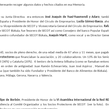
nteresante recoger algunos datos y hechos citados en esa Memoria.
 su Junta Directiva
era entonces
José Joaquín de Ysasi-Ysasmendi y Adaro
, tamb
España y Presidente de Honor del Círculo de Empresarios.
Lucila Gómez-Baeza
, ah
ra Vicepresidente de SECOT y Vicesecretaria General del Círculo de Empresarios.
Raf
 de SECOT Bizkaia, fue Tesorero de SECOT así como Consejero del banco Popular Españ
a nuestro cofundador de SECOT Bizkaia
, Joaquín Martí,
como vocal
y ex Director Gene
il), socios de pleno derecho, de una edad media de 67 años y 11 meses, que paga
protectores
que financiaban la asociación, y 20 colaboradores. Un 13% de los Seni
d (36%) y Cataluña (20%).
6 Seniors de la Antena bilbaína (como se llamaban enton
, en orden de antigüedad: Juan Ramón Echevarrieta, Juan José Azpiroz , Manuel de
eña (que también ha sido Fundador y Presidente del Banco de Alimentos de Bizkaia).
ava, Málaga, Gerona, Navarra, y Valencia.
elipe de Borbón
, Presidente de Honor de la
VI Asamblea Internacional de la Red R
diencia al Comité Organizador y los Socios Protectores de SECOT
(ver la foto).
En