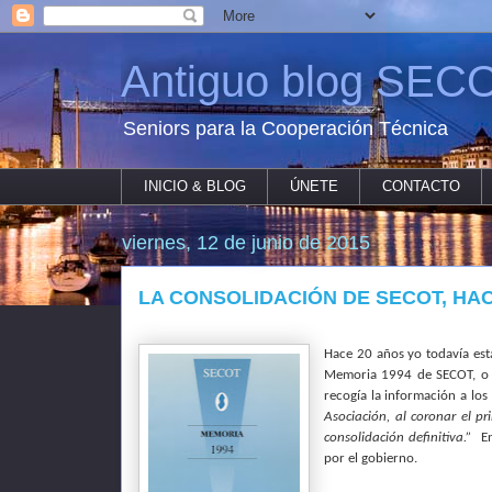
Antiguo blog SECO
Seniors para la Cooperación Técnica
INICIO & BLOG
ÚNETE
CONTACTO
viernes, 12 de junio de 2015
LA CONSOLIDACIÓN DE SECOT, HAC
Hace 20 años yo todavía est
Memoria 1994 de SECOT, o s
recogía la información a los
Asociación, al coronar el pr
consolidación definitiva.”
E
por el gobierno.