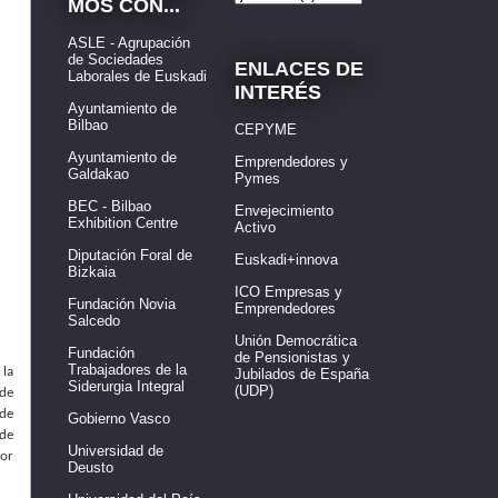
MOS CON...
ASLE - Agrupación
de Sociedades
ENLACES DE
Laborales de Euskadi
INTERÉS
Ayuntamiento de
Bilbao
CEPYME
Ayuntamiento de
Emprendedores y
Galdakao
Pymes
BEC - Bilbao
Envejecimiento
Exhibition Centre
Activo
Diputación Foral de
Euskadi+innova
Bizkaia
ICO Empresas y
Fundación Novia
Emprendedores
Salcedo
Unión Democrática
Fundación
de Pensionistas y
Trabajadores de la
 la
Jubilados de España
Siderurgia Integral
(UDP)
 de
 de
Gobierno Vasco
 de
Universidad de
bor
Deusto