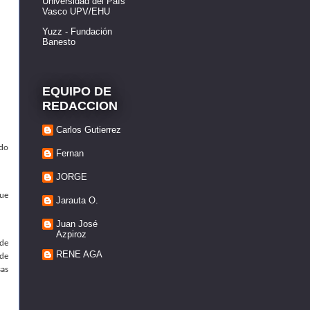
Universidad del País
Vasco UPV/EHU
Yuzz - Fundación
Banesto
EQUIPO DE
REDACCION
Carlos Gutierrez
ado
Fernan
JORGE
que
Jarauta O.
Juan José
Azpiroz
 de
RENE AGA
 de
sas