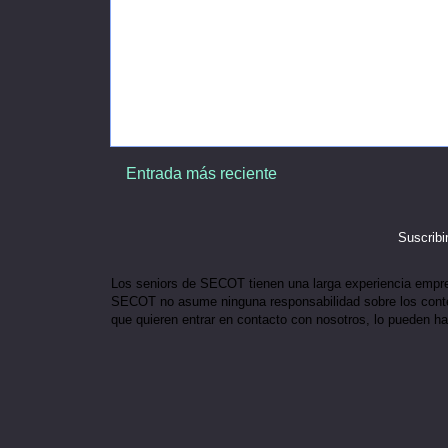
Entrada más reciente
Suscribi
Los seniors de SECOT tienen una larga experiencia empresar
SECOT no asume ninguna responsabilidad sobre los conten
que quieren entrar en contacto con nosotros, lo pueden h