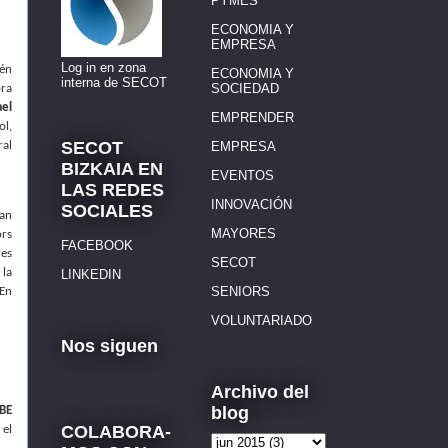
PYMES
ECONOMIA Y
EMPRESA
Log in en zona
ién
ECONOMIA Y
interna de SECOT
SOCIEDAD
ora
ael
EMPRENDER
ol,
SECOT
EMPRESA
ral
BIZKAIA EN
EVENTOS
LAS REDES
INNOVACIÓN
SOCIALES
ban
MAYORES
ors
FACEBOOK
ces
SECOT
 la
LINKEDIN
SENIORS
 En
VOLUNTARIADO
Nos siguen
Archivo del
blog
EBE
COLABORA-
 el