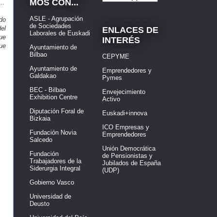
MOS CON...
l…
ASLE - Agrupación
do
de Sociedades
el
ENLACES DE
Laborales de Euskadi
que
INTERÉS
que
Ayuntamiento de
Bilbao
CEPYME
Ayuntamiento de
Emprendedores y
Galdakao
Pymes
BEC - Bilbao
Envejecimiento
Exhibition Centre
Activo
Diputación Foral de
Euskadi+innova
Bizkaia
ICO Empresas y
Fundación Novia
Emprendedores
Salcedo
Unión Democrática
Fundación
de Pensionistas y
Trabajadores de la
Jubilados de España
Siderurgia Integral
(UDP)
Gobierno Vasco
Universidad de
Deusto