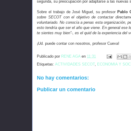
segunda, su preocupación por adaptarse a las nuevas s
Sobre el trabajo de José Miguel, su profesor
Pablo 
sobre SECOT con el objetivo de contactar directam
voluntariado. No conocía a penas esta organización, per
esto tendría que ser el año que viene. En general ese 
te sientes muy bien”-, es el quid de la experiencia del 
¡Ud. puede contar con nosotros, profesor Cueva!
Publicado por
RENE AGA
en
11:31
Etiquetas:
ACTIVIDADES SECOT
,
ECONOMIA Y SOC
No hay comentarios:
Publicar un comentario