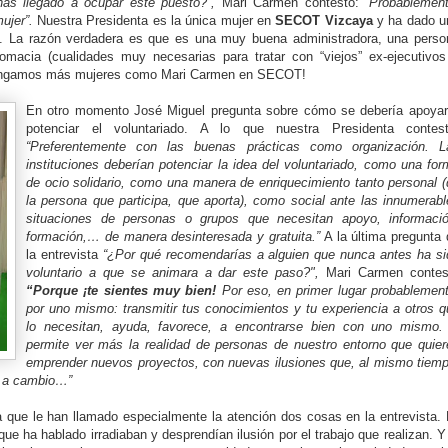
as llegado a ocupar este puesto?”,
Mari Carmen contestó:
“Probablement
ujer”.
Nuestra Presidenta es la única mujer en
SECOT Vizcaya
y ha dado u
 La razón verdadera es que es una muy buena administradora, una perso
omacia (cualidades muy necesarias para tratar con “viejos” ex-ejecutivos
a tengamos más mujeres como Mari Carmen en SECOT!
En otro momento José Miguel pregunta sobre cómo se debería apoyar
potenciar el voluntariado. A lo que nuestra Presidenta contest
“Preferentemente con las buenas prácticas como organización. L
instituciones deberían potenciar la idea del voluntariado, como una fo
de ocio solidario, como una manera de enriquecimiento tanto personal (
la persona que participa, que aporta), como social ante las innumerabl
situaciones de personas o grupos que necesitan apoyo, informació
formación,… de manera desinteresada y gratuita.”
A la última pregunta 
la entrevista
“¿Por qué recomendarías a alguien que nunca antes ha si
voluntario a que se animara a dar este paso?",
Mari Carmen contes
“Porque ¡te sientes muy bien!
Por eso, en primer lugar probablement
por uno mismo: transmitir tus conocimientos y tu experiencia a otros q
lo necesitan, ayuda, favorece, a encontrarse bien con uno mismo.
permite ver más la realidad de personas de nuestro entorno que quier
emprender nuevos proyectos, con nuevas ilusiones que, al mismo tiemp
a a cambio…”
 que le han llamado especialmente la atención dos cosas en la entrevista. 
 ha hablado irradiaban y desprendían ilusión por el trabajo que realizan. Y