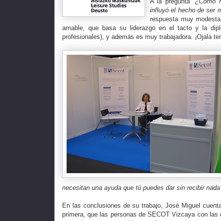
A la pregunta
“¿Cómo h
influyó el hecho de ser m
respuesta muy modesta.
amable, que basa su liderazgo en el tacto y la dipl
profesionales), y además es muy trabajadora. ¡Ojal
necesitan una ayuda que tú puedes dar sin recibir nad
En las conclusiones de su trabajo, José Miguel cuenta
primera, que las personas de SECOT Vizcaya con las que