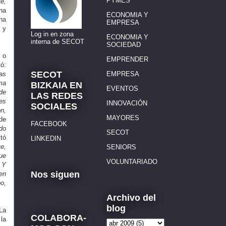
PYMES
e,
na
ECONOMIA Y
na
EMPRESA
 y
Log in en zona
ECONOMIA Y
interna de SECOT
SOCIEDAD
 o
EMPRENDER
ó:
SECOT
as
EMPRESA
rma
BIZKAIA EN
EVENTOS
de
LAS REDES
es
INNOVACIÓN
SOCIALES
n,
MAYORES
de
FACEBOOK
do
SECOT
tó
LINKEDIN
e,
SENIORS
ue
VOLUNTARIADO
 Y
Nos siguen
en
o,
Archivo del
blog
La
COLABORA-
 la