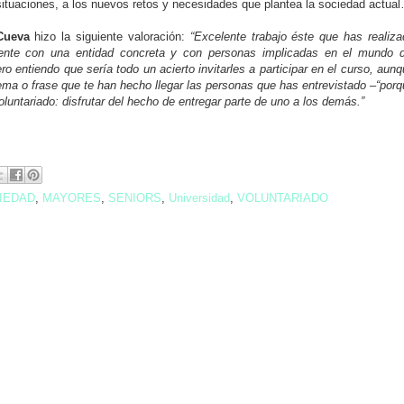
ituaciones, a los nuevos retos y necesidades que plantea la sociedad actua
Cueva
hizo la siguiente valoración:
“Excelente trabajo éste que has realiza
ente con una entidad concreta y con personas implicadas en el mundo d
o entiendo que sería todo un acierto invitarles a participar en el curso, aun
lema o frase que te han hecho llegar las personas que has entrevistado –“por
voluntariado: disfrutar del hecho de entregar parte de uno a los demás.”
IEDAD
,
MAYORES
,
SENIORS
,
Universidad
,
VOLUNTARIADO