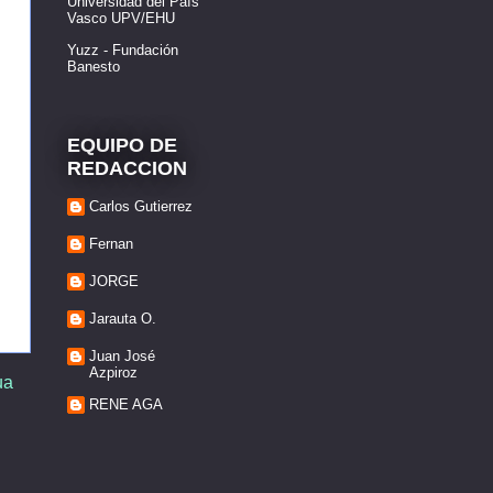
Universidad del País
Vasco UPV/EHU
Yuzz - Fundación
Banesto
EQUIPO DE
REDACCION
Carlos Gutierrez
Fernan
JORGE
Jarauta O.
Juan José
Azpiroz
ua
RENE AGA