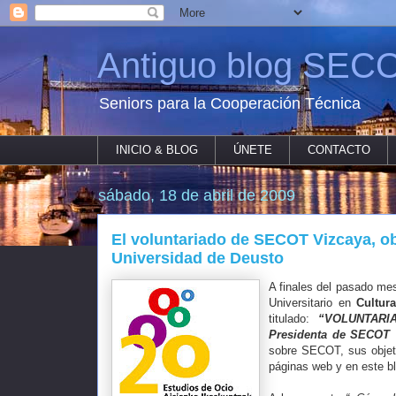
Antiguo blog SECO
Seniors para la Cooperación Técnica
INICIO & BLOG
ÚNETE
CONTACTO
sábado, 18 de abril de 2009
El voluntariado de SECOT Vizcaya, obj
Universidad de Deusto
A finales del pasado me
Universitario en
Cultur
titulado:
“VOLUNTARIA
Presidenta de SECOT 
sobre SECOT, sus objeti
páginas web y en este bl