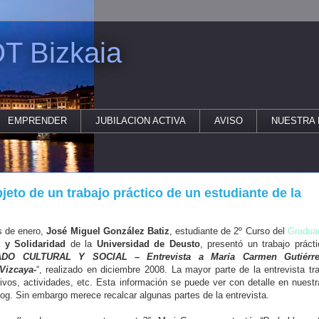
T Bizkaia
EMPRENDER
JUBILACION ACTIVA
AVISO
NUESTRA 
eto de un trabajo práctico de un estudiante de la
s de enero,
José Miguel González Batiz
, estudiante de
2º Curso del
Gradua
a y Solidaridad
de la
Universidad de Deusto
, presentó un trabajo práct
DO CULTURAL Y SOCIAL – Entrevista a María Carmen Gutiérre
Vizcaya-
“, realizado en diciembre 2008. La mayor parte de la entrevista tr
vos, actividades, etc. Esta información se puede ver con detalle en nuestr
og. Sin embargo merece recalcar algunas partes de la entrevista.