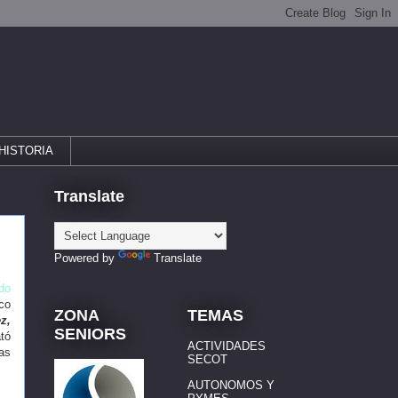
HISTORIA
Translate
Powered by
Translate
do
ico
ZONA
TEMAS
z,
SENIORS
ató
ACTIVIDADES
as
SECOT
AUTONOMOS Y