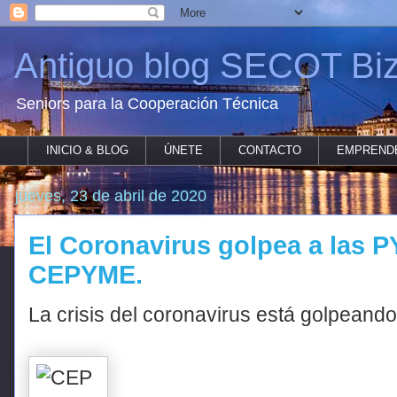
Antiguo blog SECOT Biz
Seniors para la Cooperación Técnica
INICIO & BLOG
ÚNETE
CONTACTO
EMPREND
jueves, 23 de abril de 2020
El Coronavirus golpea a las 
CEPYME.
La crisis del coronavirus está golpean