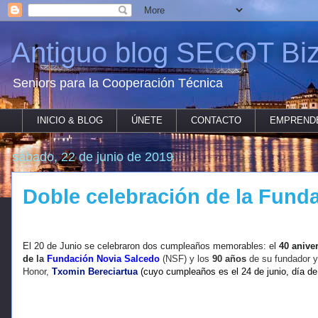
Antiguo blog SECOT Biz
Seniors para la Cooperación Técnica
INICIO & BLOG
ÚNETE
CONTACTO
EMPREND
sábado, 22 de junio de 2019
Doble celebración de la Fund
El 20 de Junio se celebraron dos cumpleaños memorables:
el
40 anive
de
la
Fundación Novia Salcedo
(NSF) y los
90 años
de su fundador y
Honor,
Txomin Bereciartua
(cuyo cumpleaños es el 24 de junio, día d