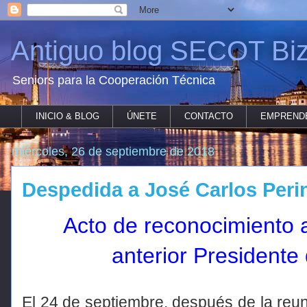
Antiguo blog SECOT Biz
Seniors para la Cooperación Técnica
INICIO & BLOG
ÚNETE
CONTACTO
EMPREND
miércoles, 26 de septiembre de 2018
Despedida a José Carlos Peri
Acto de reconocimiento 
anterior Presidente
El 24 de septiembre, después de la reu