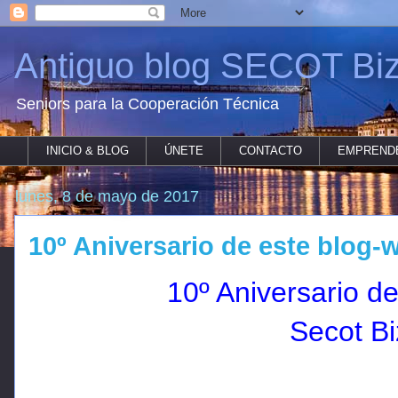
Antiguo blog SECOT Biz
Seniors para la Cooperación Técnica
INICIO & BLOG
ÚNETE
CONTACTO
EMPREND
lunes, 8 de mayo de 2017
10º Aniversario de este blog-
10º Aniversario d
Secot Bi