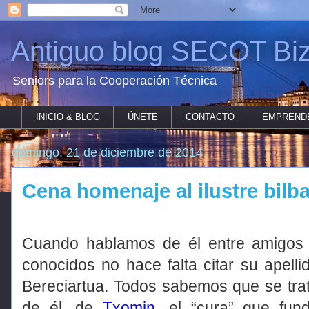
Antiguo blog SECOT Biz
Seniors para la Cooperación Técnica
INICIO & BLOG
ÚNETE
CONTACTO
EMPREND
domingo, 21 de diciembre de 2014
Cena homenaje al ilustre bil
Cuando hablamos de él entre amigos
conocidos no hace falta citar su apelli
Bereciartua. Todos sabemos que se tra
de él, de
Txomin
, el “cura” que fun