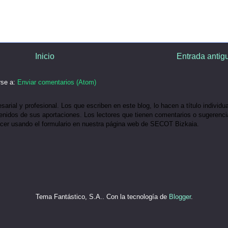
Inicio
Entrada antig
rse a:
Enviar comentarios (Atom)
ial y profesional. Los que escriben en este blog, lo hacen a título individua
idos de sus aportaciones. Los lectores que tienen comentarios o sugerenci
acer usando el formulario en nuestra página web de SECOT Bizkaia.
Tema Fantástico, S.A.. Con la tecnología de
Blogger
.