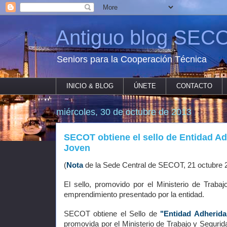
Antiguo blog SECO
Seniors para la Cooperación Técnica
INICIO & BLOG
ÚNETE
CONTACTO
miércoles, 30 de octubre de 2013
SECOT obtiene el sello de Entidad A
Joven
(
Nota
de la Sede Central de SECOT, 21 octubre 
El sello, promovido por el Ministerio de Traba
emprendimiento presentado por la entidad.
SECOT obtiene el Sello de
"Entidad Adherida
promovida por el Ministerio de Trabajo y Segurid