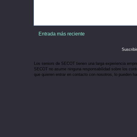
Entrada más reciente
Suscribi
Los seniors de SECOT tienen una larga experiencia empresar
SECOT no asume ninguna responsabilidad sobre los conten
que quieren entrar en contacto con nosotros, lo pueden h