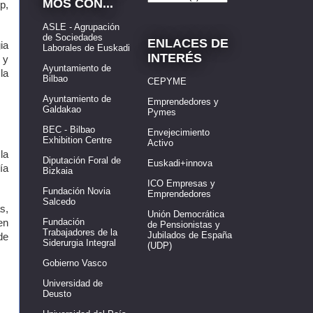
MOS CON...
p,
ASLE - Agrupación
de Sociedades
ENLACES DE
ia
Laborales de Euskadi
INTERÉS
 y
Ayuntamiento de
la
Bilbao
CEPYME
Ayuntamiento de
Emprendedores y
Galdakao
Pymes
BEC - Bilbao
Envejecimiento
Exhibition Centre
Activo
la
Diputación Foral de
Euskadi+innova
ía
Bizkaia
ICO Empresas y
Fundación Novia
Emprendedores
Salcedo
s,
Unión Democrática
Fundación
en
de Pensionistas y
Trabajadores de la
Jubilados de España
de
Siderurgia Integral
(UDP)
Gobierno Vasco
Universidad de
Deusto