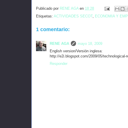
Publicado por
RENE AGA
en
18:28
Etiquetas:
ACTIVIDADES SECOT
,
ECONOMIA Y EM
1 comentario:
RENE AGA
mayo 18, 2009
English version/Versión inglesa:
http://e2i.blogspot.com/2009/05/technological-r
Responder