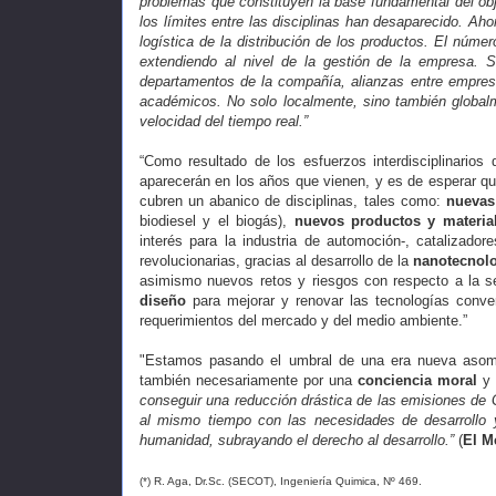
problemas que constituyen la base fundamental del obj
los límites entre las disciplinas han desaparecido. Ahor
logística de la distribución de los productos. El núm
extendiendo al nivel de la gestión de la empresa. Si
departamentos de la compañía, alianzas entre empresas
académicos. No solo localmente, sino también globalme
velocidad del tiempo real.”
“Como resultado de los esfuerzos interdisciplinarios
aparecerán en los años que vienen, y es de esperar q
cubren un abanico de disciplinas, tales como:
nuevas
biodiesel y el biogás),
nuevos productos y materia
interés para la industria de automoción-, catalizador
revolucionarias, gracias al desarrollo de la
nanotecnol
asimismo nuevos retos y riesgos con respecto a la s
diseño
para mejorar y renovar las tecnologías conve
requerimientos del mercado y del medio ambiente.”
"Estamos pasando el umbral de una era nueva aso
también necesariamente por una
conciencia moral
y
conseguir una reducción drástica de las emisiones de G
al mismo tiempo con las necesidades de desarrollo 
humanidad, subrayando el derecho al desarrollo.”
(
El M
(*) R. Aga, Dr.Sc. (SECOT), Ingeniería Quimica, Nº 469.