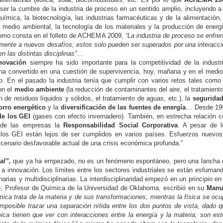
 ser la cumbre de la industria de proceso en un sentido amplio, incluyendo a
química, la biotecnología, las industrias farmacéuticas y de la alimentación,
 medio ambiental, la tecnología de los materiales y la producción de energ
omo consta en el folleto de ACHEMA 2009,
“La industria de proceso se enfre
mente a nuevos desafíos; estos solo pueden ser superados por una interacci
n las distintas disciplinas”
…
novación
siempre ha sido importante para la competitividad de la industri
ha convertido en una cuestión de supervivencia, hoy, mañana y en el medio
o. En el pasado la industria tenía que cumplir con varios retos tales como
on el
medio ambiente
(la reducción de contaminantes del aire, el tratamient
n de residuos líquidos y sólidos, el tratamiento de aguas, etc.), la
seguridad
orro energético
y la
diversificación de las fuentes de energía
… Desde 19
de los GEI
(gases con efecto invernadero). También, en estrecha relación c
l de las empresas la
Responsabilidad Social Corporativa
. A pesar de l
 los GEI están lejos de ser cumplidos en varios países. Esfuerzos nuevos
scenario desfavorable actual de una crisis económica profunda.”
al”,
que ya ha empezado, no es un fenómeno espontáneo, pero una lancha 
 a innovación. Los límites entre los sectores industriales se están esfuman
narias y multidisciplinarias. La interdisciplinaridad empezó en un principio en
e
, Profesor de Química de la Universidad de Oklahoma, escribió en su
Manu
ica trata de la materia y de sus transformaciones, mientras la física se oc
mposible trazar una separación nítida entre los dos puntos de vista, dado q
ca tienen que ver con interacciones entre la energía y la materia; son est