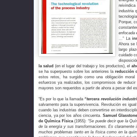
reivindica
industria 
tecnología
Porque, c
constante
enfocada e
…” La
in
Ahora se 
largo plaz
cuidado c
disposició
la salud
(en el lugar del trabajo y los productos), el
ah
se ha superpuesto sobre los anteriores la
reducción 
estos retos, ha surgido como una obligación mora
esfuerzos ya realizados, los compromisos de reducir
mayores son requeridos a partir de ahora a pesar del e
“Es por lo que la llamada
“tercera revolución industri
salvamento para la supervivencia. Revolución es igual
cuando las industrias deben convertirse en interdiscipli
ciencia, ya por los años cincuenta.
Samuel Glasston
de Química Física
(1955):
“Se puede decir que la Quím
de la energía y sus transformaciones. Es claramente i
muchos problemas tanto en la física como en la quími