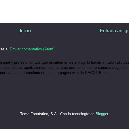
Inicio
Entrada antig
rse a:
Enviar comentarios (Atom)
ial y profesional. Los que escriben en este blog, lo hacen a título individua
idos de sus aportaciones. Los lectores que tienen comentarios o sugerenci
acer usando el formulario en nuestra página web de SECOT Bizkaia.
Tema Fantástico, S.A.. Con la tecnología de
Blogger
.