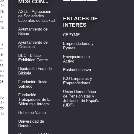
de
MOS CON...
 la
stá
ASLE - Agrupación
de Sociedades
os
ENLACES DE
Laborales de Euskadi
os
INTERÉS
la
Ayuntamiento de
Bilbao
CEPYME
Ayuntamiento de
 y
Emprendedores y
Galdakao
Pymes
as
 el
BEC - Bilbao
Envejecimiento
ar
Exhibition Centre
Activo
nes
Diputación Foral de
Euskadi+innova
ean
Bizkaia
de
ICO Empresas y
os
Fundación Novia
Emprendedores
Salcedo
Unión Democrática
Fundación
de Pensionistas y
ero
Trabajadores de la
Jubilados de España
de
Siderurgia Integral
(UDP)
ndo
Gobierno Vasco
la
Universidad de
Deusto