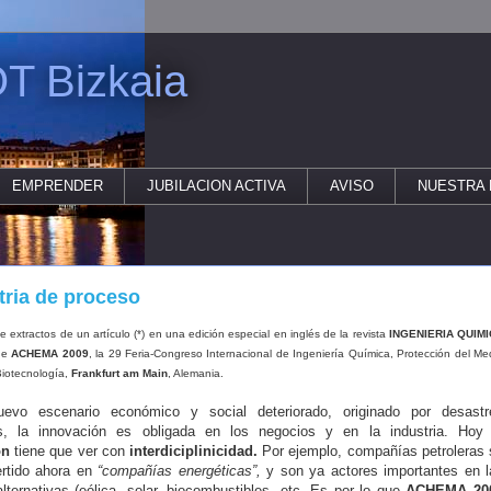
T Bizkaia
EMPRENDER
JUBILACION ACTIVA
AVISO
NUESTRA 
tria de proceso
 extractos de un artículo (*) en una edición especial en inglés de la revista
INGENIERIA QUIM
de
ACHEMA 2009
, la 29 Feria-Congreso Internacional de Ingeniería Química, Protección del Me
iotecnología,
Frankfurt am Main
, Alemania.
evo escenario económico y social deteriorado, originado por desastr
os, la innovación es obligada en los negocios y en la industria. Hoy 
ón
tiene que ver con
interdiciplinicidad.
Por ejemplo, compañías petroleras 
rtido ahora en
“compañías energéticas”,
y son ya actores importantes en l
lternativas (eólica, solar, biocombustibles, etc. Es por lo que
ACHEMA 20