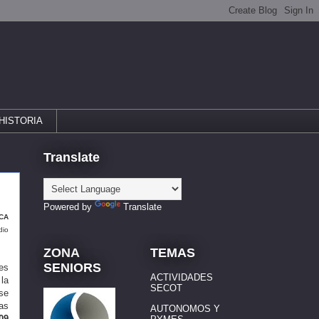
HISTORIA
Translate
Powered by
Translate
ICA
dio
ZONA
TEMAS
SENIORS
es
ACTIVIDADES
la
SECOT
se
as
AUTONOMOS Y
09