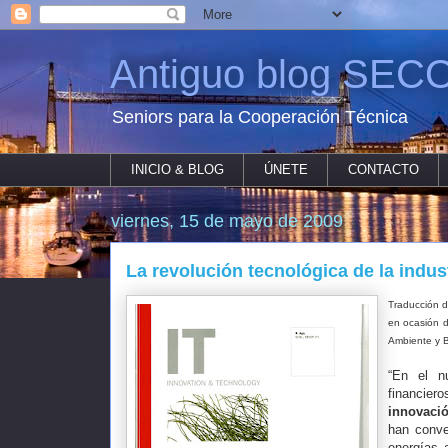
Antiguo blog SECO
Seniors para la Cooperación Técnica
INICIO & BLOG
ÚNETE
CONTACTO
viernes, 15 de mayo de 2009
La revolución tecnológica de la indus
Traducción de
en ocasión 
Ambiente y B
“En el nu
financier
innovaci
han conve
energías a