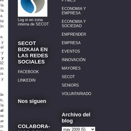
PYMES
 la
ECONOMIA Y
 la
EMPRESA
ía.
Log in en zona
nta
ECONOMIA Y
interna de SECOT
SOCIEDAD
ón
EMPRENDER
a.
 y
SECOT
EMPRESA
 el
BIZKAIA EN
EVENTOS
o y
LAS REDES
 y
INNOVACIÓN
SOCIALES
92
on
MAYORES
FACEBOOK
os
SECOT
 y
LINKEDIN
SENIORS
VOLUNTARIADO
de
do,
Nos siguen
 la
al
Archivo del
upa
blog
ue
COLABORA-
os