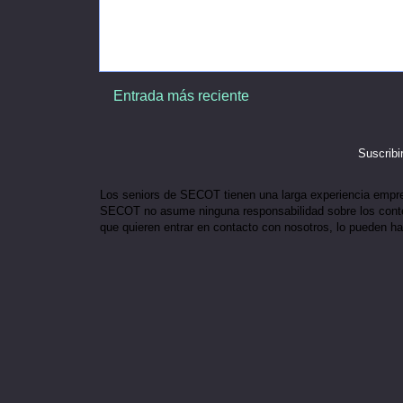
Entrada más reciente
Suscribi
Los seniors de SECOT tienen una larga experiencia empresar
SECOT no asume ninguna responsabilidad sobre los conten
que quieren entrar en contacto con nosotros, lo pueden h